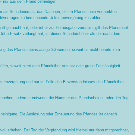
her nur aus dem Pfand befriedigen.
iher als Schadenersatz das Darlehen, die im Pfandschein vermerkten
editvertrages zu berechnende Unkostenvergütung zu zahlen.
t gemacht hat, oder ist er zur Herausgabe verurteilt, gilt das Pfandrecht
Dritte Ersatz verlangt hat; ist dieser Schaden höher als der nach dem
ung des Pfandscheins ausgelöst werden, soweit es nicht bereits zum
rüfen, soweit nicht dem Pfandleiher Vorsatz oder grobe Fahrlässigkeit
ostenvergütung und nur im Falle des Einverständnisses des Pfandleihers
zu machen, indem er entweder die Nummer des Pfandscheines oder den Tag
scheinigung. Die Auslösung oder Erneuerung des Pfandes ist danach
ll erhoben. Der Tag der Verpfändung wird hierbei nur dann mitgerechnet,