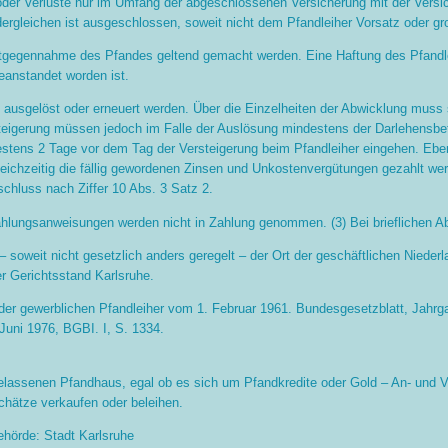
n oder Verluste nur im Umfang der abgeschlossenen Versicherung mit der Ver
 dergleichen ist ausgeschlossen, soweit nicht dem Pfandleiher Vorsatz oder gr
ntgegennahme des Pfandes geltend gemacht werden. Eine Haftung des Pfandl
eanstandet worden ist.
 ausgelöst oder erneuert werden. Über die Einzelheiten der Abwicklung muss 
igerung müssen jedoch im Falle der Auslösung mindestens der Darlehensbet
tens 2 Tage vor dem Tag der Versteigerung beim Pfandleiher eingehen. Eben
eichzeitig die fällig gewordenen Zinsen und Unkostenvergütungen gezahlt wer
chluss nach Ziffer 10 Abs. 3 Satz 2.
hlungsanweisungen werden nicht in Zahlung genommen. (3) Bei brieflichen Ab
 – soweit nicht gesetzlich anders geregelt – der Ort der geschäftlichen Niede
r Gerichtsstand Karlsruhe.
er gewerblichen Pfandleiher vom 1. Februar 1961. Bundesgesetzblatt, Jahrga
Juni 1976, BGBI. I, S. 1334.
elassenen Pfandhaus, egal ob es sich um Pfandkredite oder Gold – An- und 
chätze verkaufen oder beleihen.
hörde: Stadt Karlsruhe