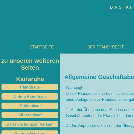
DAS KF
STARTSEITE
DER PFANDKREDIT
zu unseren weiteren
Seiten
Allgemeine Geschäftsbe
Karlsruhe
Pfandhaus
Warnung!
Dieser Pfandschein ist kein Handelsobj
Online Pfandhaus
ohne Vorlage dieses Pfandscheines gel
Goldankauf
1. Mit der Übergabe des Pfandes und 
Silberankauf
Geschäftsbetrieb der Pfandleiher, den 
Barren & Münzen Verkauf
2. Der Verpfänder erklärt mit der Übe
Schmuckverkauf