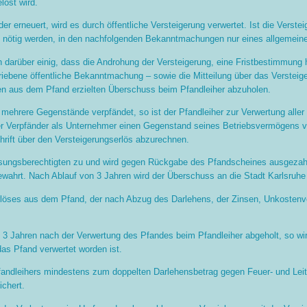
öst wird.
der erneuert, wird es durch öffentliche Versteigerung verwertet. Ist die Vers
en nötig werden, in den nachfolgenden Bekanntmachungen nur eines allgemeine
ch darüber einig, dass die Androhung der Versteigerung, eine Fristbestimmung 
ebene öffentliche Bekanntmachung – sowie die Mitteilung über das Versteige
en aus dem Pfand erzielten Überschuss beim Pfandleiher abzuholen.
g mehrere Gegenstände verpfändet, so ist der Pfandleiher zur Verwertung all
er Verpfänder als Unternehmer einen Gegenstand seines Betriebsvermögens ve
hrift über den Versteigerungserlös abzurechnen.
sungsberechtigten zu und wird gegen Rückgabe des Pfandscheines ausgezahlt;
wahrt. Nach Ablauf von 3 Jahren wird der Überschuss an die Stadt Karlsruhe
Erlöses aus dem Pfand, der nach Abzug des Darlehens, der Zinsen, Unkostenve
 3 Jahren nach der Verwertung des Pfandes beim Pfandleiher abgeholt, so wird 
das Pfand verwertet worden ist.
Pfandleihers mindestens zum doppelten Darlehensbetrag gegen Feuer- und Le
chert.