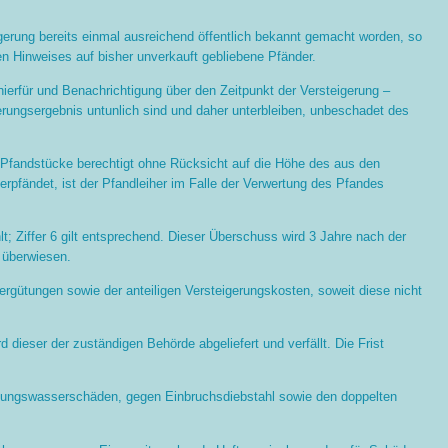
teigerung bereits einmal ausreichend öffentlich bekannt gemacht worden, so
n Hinweises auf bisher unverkauft gebliebene Pfänder.
hierfür und Benachrichtigung über den Zeitpunkt der Versteigerung –
rungsergebnis untunlich sind und daher unterbleiben, unbeschadet des
er Pfandstücke berechtigt ohne Rücksicht auf die Höhe des aus den
rpfändet, ist der Pfandleiher im Falle der Verwertung des Pfandes
 Ziffer 6 gilt entsprechend. Dieser Überschuss wird 3 Jahre nach der
 überwiesen.
rgütungen sowie der anteiligen Versteigerungskosten, soweit diese nicht
dieser der zuständigen Behörde abgeliefert und verfällt. Die Frist
itungswasserschäden, gegen Einbruchsdiebstahl sowie den doppelten