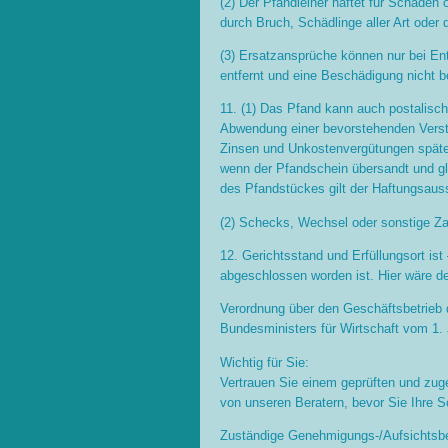
(2) Der Pfandleiher haftet für Schäde
durch Bruch, Schädlinge aller Art oder
(3) Ersatzansprüche können nur bei E
entfernt und eine Beschädigung nicht b
11. (1) Das Pfand kann auch postalisch
Abwendung einer bevorstehenden Verste
Zinsen und Unkostenvergütungen spätes
wenn der Pfandschein übersandt und gl
des Pfandstückes gilt der Haftungsauss
(2) Schecks, Wechsel oder sonstige Za
12. Gerichtsstand und Erfüllungsort ist
abgeschlossen worden ist. Hier wäre de
Verordnung über den Geschäftsbetrieb d
Bundesministers für Wirtschaft vom 1. 
Wichtig für Sie:
Vertrauen Sie einem geprüften und zug
von unseren Beratern, bevor Sie Ihre S
Zuständige Genehmigungs-/Aufsichtsbe