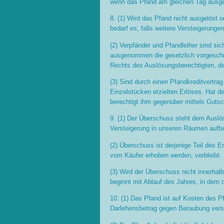
wenn das Pfand am gleichen Tag ausgel
8. (1) Wird das Pfand nicht ausgelöst o
bedarf es, falls weitere Versteigerung
(2) Verpfänder und Pfandleiher sind si
ausgenommen die gesetzlich vorgeschri
Rechts des Auslösungsberechtigten, d
(3) Sind durch einen Pfandkreditvertra
Einzelstücken erzielten Erlöses. Hat d
berechtigt ihm gegenüber mittels Gutsc
9. (1) Der Überschuss steht dem Auslö
Versteigerung in unseren Räumen aufbe
(2) Überschuss ist derjenige Teil des 
vom Käufer erhoben werden, verbleibt.
(3) Wird der Überschuss nicht innerhalb
beginnt mit Ablauf des Jahres, in dem 
10. (1) Das Pfand ist auf Kosten des 
Darlehensbetrag gegen Beraubung versi