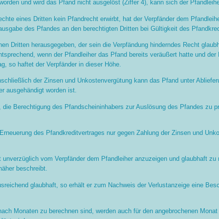
lt worden und wird das Pfand nicht ausgelöst (Ziffer 4), kann sich der Pfandlei
echte eines Dritten kein Pfandrecht erwirbt, hat der Verpfänder dem Pfandle
ausgabe des Pfandes an den berechtigten Dritten bei Gültigkeit des Pfandkr
nen Dritten herausgegeben, der sein die Verpfändung hinderndes Recht glaubhaf
entsprechend, wenn der Pfandleiher das Pfand bereits veräußert hatte und der 
, so haftet der Verpfänder in dieser Höhe.
nschließlich der Zinsen und Unkostenvergütung kann das Pfand unter Abliefer
r ausgehändigt worden ist.
tet, die Berechtigung des Pfandscheininhabers zur Auslösung des Pfandes zu p
ne Erneuerung des Pfandkreditvertrages nur gegen Zahlung der Zinsen und Unk
ist unverzüglich vom Verpfänder dem Pfandleiher anzuzeigen und glaubhaft 
näher beschreibt.
ausreichend glaubhaft, so erhält er zum Nachweis der Verlustanzeige eine Be
nach Monaten zu berechnen sind, werden auch für den angebrochenen Monat vo