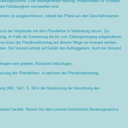
sicherungssumme. Eine weitergehende Haftung, insbesondere für Schäden
obe Fahrlässigkeit vorzuwerfen sind.
eihers ist ausgeschlossen, sobald das Pfand aus den Geschäftsräumen
sich der Verpfänder mit dem Pfandleiher in Verbindung setzen. Zur
rag, im Falle der Erneuerung die bis zum Zahlungseingang aufgelaufenen
so kann der Pfandkreditvertrag auf diesem Wege nur erneuert werden,
den. Der Versand erfolgt auf Gefahr des Auftraggebers. Auch bei Versand
fragen wird gebeten, Rückporto beizufügen.
rlassung des Pfandleihers, in welchem der Pfandkreditvertrag
ng 1961, Teil I, S. 58 in der Neufassung der Verordnung des
Verkauf handelt. Nutzen Sie dazu unseren kostenlosen Beratungsservice